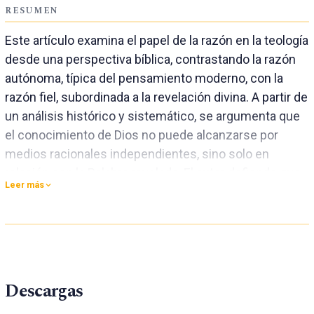
RESUMEN
Este artículo examina el papel de la razón en la teología
desde una perspectiva bíblica, contrastando la razón
autónoma, típica del pensamiento moderno, con la
razón fiel, subordinada a la revelación divina. A partir de
un análisis histórico y sistemático, se argumenta que
el conocimiento de Dios no puede alcanzarse por
medios racionales independientes, sino solo en
relación con la Palabra revelada. El autor defiende que
Leer más
la teología adventista debe fundamentarse
exclusivamente en la Escritura, evitando que la razón
se convierta en juez de la verdad. Se destaca también
la necesidad de una razón santificada, renovada por el
Espíritu, como instrumento útil pero subordinado en la
Descargas
tarea teológica.