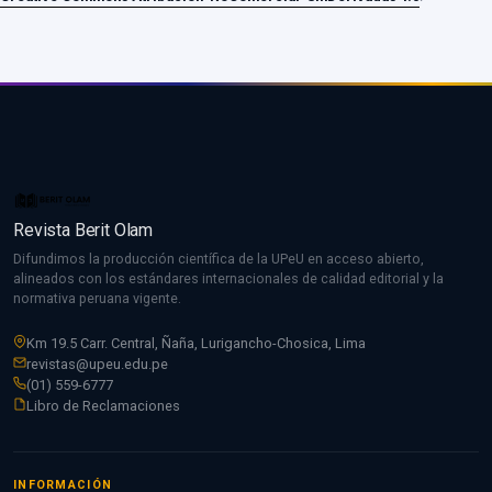
Revista Berit Olam
Difundimos la producción científica de la UPeU en acceso abierto,
alineados con los estándares internacionales de calidad editorial y la
normativa peruana vigente.
Km 19.5 Carr. Central, Ñaña, Lurigancho-Chosica, Lima
revistas@upeu.edu.pe
(01) 559-6777
Libro de Reclamaciones
INFORMACIÓN