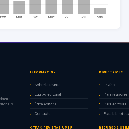
INFORMACIÓN
DIRECTRICES
Sobre la revista
Envíos
Equipo editorial
Para revisores
bierto,
Ética editorial
Para editores
torial y
Contacto
Para biblioteca
OTRAS REVISTAS UPEU
RECURSOS ÚTIL