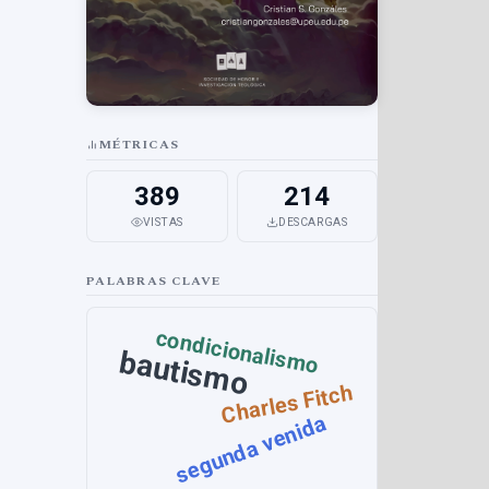
MÉTRICAS
389
214
VISTAS
DESCARGAS
PALABRAS CLAVE
condicionalismo
bautismo
Charles Fitch
segunda venida