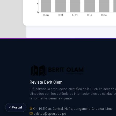
Revista Berit Olam
Difundimos la producción científica de la UPeU en acceso a
alineados con los estándares internacionales de calidad edi
la normativa peruana vigente.
Portal
Km 19.5 Carr. Central, Ñaña, Lurigancho-Chosica, Lima
revistas@upeu.edu.pe