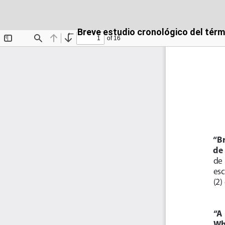
Volver a los detalles del artículo
←
Breve estudio cronológico del térmi