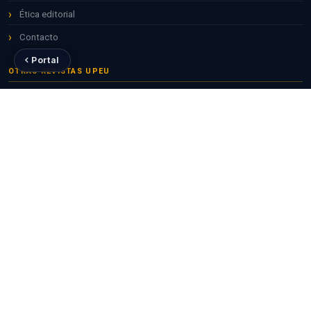
Ética editorial
Contacto
Portal
OTRAS REVISTAS UPEU
Apuntes Universitarios
Ciencias de la Salud
Theologika
Valor Agregado
DIRECTRICES
Envíos
Para revisores
Para editores
Para bibliotecarios