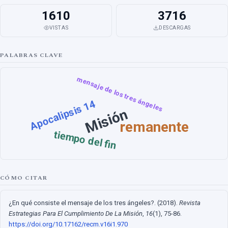
1610
3716
VISTAS
DESCARGAS
PALABRAS CLAVE
mensaje de los tres ángeles
Apocalipsis 14
Misión
remanente
tiempo del fin
CÓMO CITAR
¿En qué consiste el mensaje de los tres ángeles?. (2018).
Revista
Estrategias Para El Cumplimiento De La Misión
,
16
(1), 75-86.
https://doi.org/10.17162/recm.v16i1.970