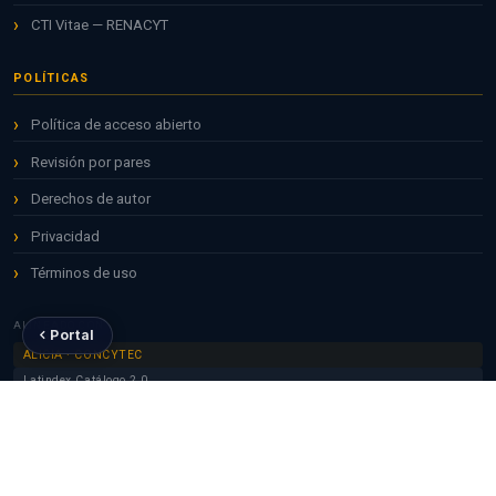
CTI Vitae — RENACYT
POLÍTICAS
Política de acceso abierto
Revisión por pares
Derechos de autor
Privacidad
Términos de uso
ALINEADO CON
Portal
ALICIA · CONCYTEC
Latindex Catálogo 2.0
DOAJ
Redalyc