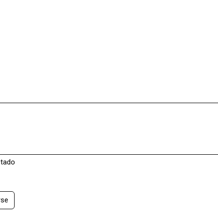
Inicio
Actual
Archivos
Avisos
Acerca de
tado
rse