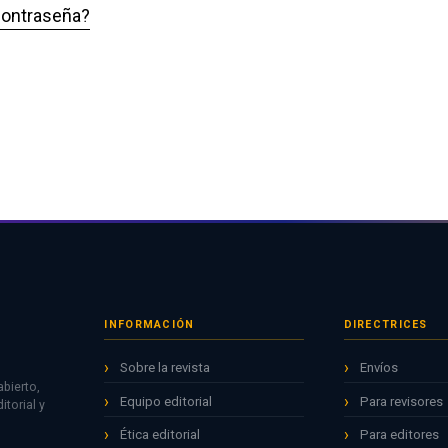
contraseña?
INFORMACIÓN
DIRECTRICES
Sobre la revista
Envíos
bierto,
Equipo editorial
Para revisores
torial y
Ética editorial
Para editores