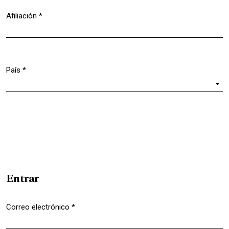
Afiliación
*
Obligatorio
País
*
Obligatorio
Entrar
Correo electrónico
*
Obligatorio