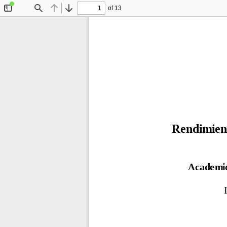
of 13
Toggle
Find
Previous
Next
Sidebar
Rendimien
Academic
I