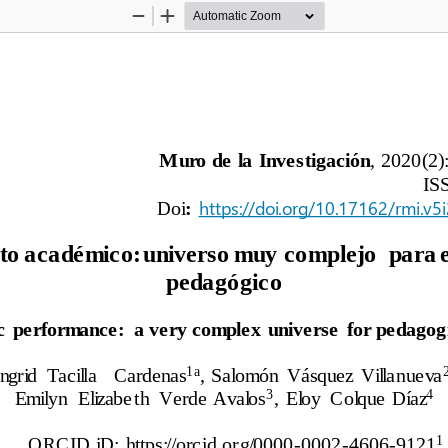
Zoom
Zoom
Out
In
Muro de l
a
Investigación
, 
20
20(2
):
IS
https://doi.org/10.17162/rmi.v5
Doi
: 
to académico: universo muy complejo
para 
pedagógico
  performance:  a very complex  universe
for pedagogi
1
a
ngrid  Tacilla   
Cardenas
, Salomón  Vásquez  Villanueva
3
4
Emilyn  Elizabeth  Verde Avalos
,  Eloy  Colque  Díaz
1
ORCID iD: 
https://orcid.org/0000
-
0002
-
4606
-
9121