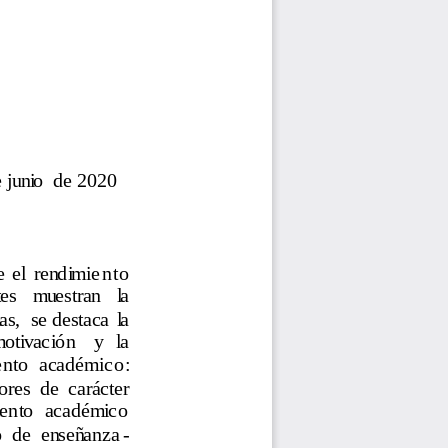
 junio  de 2020
e  el  rendimie nto 
tes   muestran   la 
s,  se destaca  la 
motivación    y   la 
imiento  académico:
tores  de  carácter 
miento  académico 
o  de  enseñanza
-