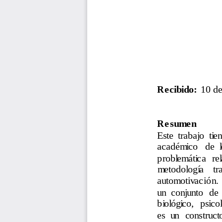
Recibido: 
10
de
Resumen
Este  trabajo
tie
académico   de  l
problemática  re
metodología    trad
automotivación. 
un  conjunto  de 
biológico,  psico
es  un  construct