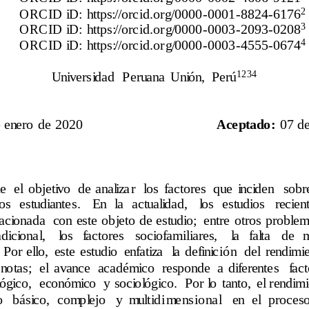
2
ORCID iD:  https://orcid.org/0000
-
0001
-
8824
-
6176
3
ORCID iD: 
https://orcid.org/0000
-
0003
-
2093
-
0208
4
ORCID iD: 
https://orcid.org/0000
-
0003
-
4555
-
0674
1234
Universidad 
Peruana  Unión,  Perú
 enero de 2020
Aceptado
: 
07
de
ne  el  objetivo  de analizar  los  factores  que  inciden   sobr
os  estudiantes. 
En  la  actualidad,   los  estudios   recien
lacionada  con est
e 
objeto de 
estudio;  entre  otros problema
icional,    los   factores   sociofamiliares,    la   falta   de  
Por ello, 
e
ste  estudio  enfatiza  la  definición  del  rend
 notas;  el  avance  académ
ico  responde  a  diferentes   fac
lógico,  económico  y sociológico.  Por lo  tanto,  el rendi
o   básico,  complejo   y  multidimensional   en  el  proces