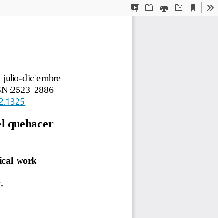
Current
Presentation
Open
Print
Download
To
View
Mode
 
julio
-
diciembre
SN:
2523
-
2886
i2.1325
el quehacer 
cal  work
2
, 