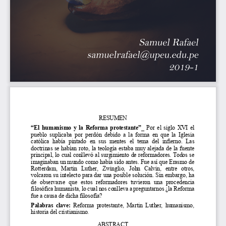
RESUMEN 
“El humanismo y la Reforma protestante”
_ 
Por el siglo XVI el 
pueblo  suplicaba  por  perdón  debido  a  la  forma  en  qu
e  la  Iglesia 
católica  había  pintado  en  sus  mentes  el  tema  del  in
fierno.  Las 
doctrinas se habían roto, la teología estaba muy al
ejada de la fuente 
principal, lo cual conllevó al surgimiento de refor
madores. Todos se 
imaginaban un mundo como había sido antes. Fue así 
que Erasmo de 
Rotterdam,  Martin  Luther,  Zwinglio,  John  Calvin,  en
tre  otros, 
volcaron su intelecto para dar una posible solución
. Sin embargo, ha 
de  observarse  que  estos  reformadores  tuvieron  una  p
rocedencia 
filosófica humanista, lo cual nos conlleva a pregun
tarnos ¿la Reforma 
fue a causa de dicha filosofía?  
Palabras  clave:
  Reforma  protestante,  Martin  Luther,  humanismo, 
historia del cristianismo. 
ABSTRACT 