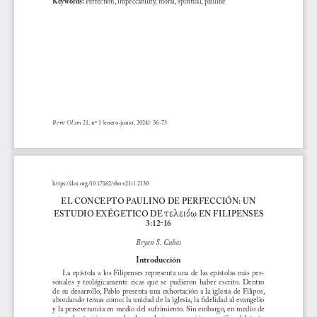
21, nº 1 (enero-junio, 2024): 56-73
Berit Olam 
https://doi.org/10.17162/rbo.v21i1.2130
EL CONCEP TO PAULINO DE PERFECCIÓN: UN 
ESTUDIO EXÉGETICO DE 
EN FILIPENSES 
τελειόω
!
3:12
16
Bryan S. Cubas
Introducción
La epístola a los Filipenses representa una de las epístolas más per
-
sonales  y  teol
ó
gicamente  ricas  que  se  pudieron  haber  escrito.  Dentro 
de su desarrollo, Pablo presenta una exhortación a la iglesia de Filipos, 
abordando temas como: la unidad de la iglesia, la fidelidad al evangelio 
y la perseverancia en medio del sufrimiento. Sin embargo, en medio de 
esta exhortación general, sale a relucir una sección específica del texto 