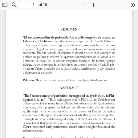
of 18
Toggle
Find
Zoom
Zoom
To
Sidebar
Out
In
RESUMEN
“
El concepto paulino de perfección: Un estudio exegético de 
 en 
τελειόω
Filipenses 3:12-16  —
 Este estudio sostiene que en Fil 3:12-16, Pablo no 
define  la  perfección  como  impecabilidad  moral,  sino  más  bien  como  una 
madurez integral en proceso, que prepara al creyente moralmente y espiri
-
tualmente. En este sentido, el objetivo es descubrir cuál es el concepto de 
perfección  paulina  y  resolver  la  aparente  contradicción  de  si  somos  o  no 
perfectos.  A  través  de  un  análisis  exegético-teológico  del  término  griego 
, se concluye que la perfección es un proceso continuo hacia la ple
-
τελειόω
nitud en Cristo; asociado con la justificación, santificación y glorificación 
del proceso de salvación.
Palabras Clave: 
Perfección, impecabilidad, moral, espiritual, paulina
ABSTRACT
“
!
e Pauline concept of perfection: an exegetical study of 
 in Phi-
τελειόω
lippians 3:12-16” — 
!
is study argues that in Phil 3:12-16, Paul does not 
define perfection as moral impeccability, but rather as an integral maturity 
in process, which prepares the believer morally and spiritually. In this sen
-
se,  the  objective  is  to  discover  what  is  the  concept  of  Pauline  perfection 
and to resolve the apparent contradiction of whether or not we are perfect. 
!
rough  an  exegetical-theological  analysis  of  the  Greek  term 
,  it 
τελειόω
is  concluded  that  perfection  is  a  continuous  process  towards  fullness  in 
Christ; associated with justification, sanctification and glorification of the 
salvation process.
Keywords: 
Perfection, impeccability, moral, spiritual, pauline