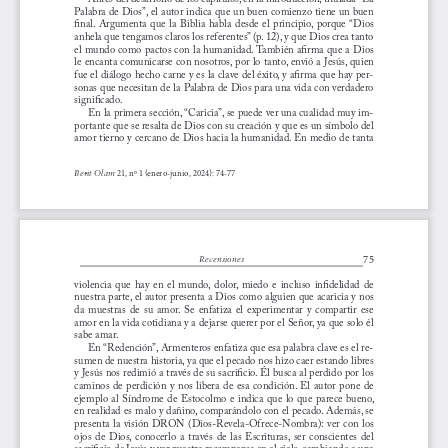
Palabra de Dios”, el autor indica que un buen comienzo tiene un buen 
final.  Argumenta  que  la  Biblia  habla  desde  el  principio,  porque “Dios 
anhela que tengamos claros los referentes” (p. 12), y que Dios crea tanto 
el mundo como pactos con la humanidad. También afirma que a Dios 
le encanta comunicarse con nosotros, por lo tanto, envió a Jesús, quien 
fue el diálogo hecho carne y es la clave del éxito, y afirma que hay per
-
sonas que necesitan de la Palabra de Dios para una vida con verdadero 
significado.
En la primera sección, “Caricia”, se puede ver una cualidad muy im
-
portante que se resalta de Dios con su creación y que es un símbolo del 
amor tierno y cercano de Dios hacia la humanidad. En medio de tanta 
21, nº 1 (enero-junio, 2024): 74-77
Berit Olam 
75
Recensiones
violencia  que  hay  en  el  mundo,  dolor,  miedo  e  incluso  infidelidad  de 
nuestra parte, el autor presenta a Dios como alguien que acaricia y nos 
da  muestras  de  su  amor.  Se  enfatiza  el  experimentar  y  compartir  ese 
amor en la vida cotidiana y a dejarse querer por el Señor, ya que solo él 
sabe amar.
En “Redención”, Armenteros enfatiza que esa palabra clave es el re
-
sumen de nuestra historia, ya que el pecado nos hizo caer estando libres 
y Jesús nos redimió a través de su sacrificio. Él busca al perdido por los 
caminos  de  perdición  y  nos  libera  de  esa  condición.  El  autor  pone  de 
ejemplo al Síndrome de Estocolmo e indica que lo que parece bueno, 
en realidad es malo y dañino, comparándolo con el pecado. Además, se 
presenta la visión DRON (Dios-Revela-Ofrece-Nombra): ver con los 
ojos  de  Dios,  conocerlo  a  través  de  las  Escrituras,  ser  conscientes  del 
sacrificio de Jesús y ver nuestra recompensa en el cielo, cambiando a una 