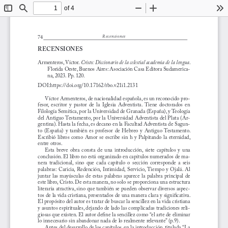
of 4
Toggle
Find
Zoom
Zoom
To
Sidebar
Out
In
74
Recensiones
RECENSIONES
Armenteros, Víctor. 
Cristo: Diccionario de la celestial academia de la lengua
. 
Florida Oeste, Buenos Aires: Asociación Casa Editora Sudamerica
-
na, 2023. Pp. 120.
DOI:https://doi.org/10.17162/rbo.v21i1.2131
Víctor Armenteros, de nacionalidad española, es un reconocido pro
-
fesor,  escritor  y  pastor  de  la  Iglesia  Adventista.  Tiene  doctorados  en 
Filología Semítica, por la Universidad de Granada (España), y Teología 
del Antiguo Testamento, por la Universidad Adventista del Plata (Ar
-
gentina). Hasta la fecha, es decano en la Facultad Adventista de Sagun
-
to  (España)  y  también  es  profesor  de  Hebreo  y  Antiguo Testamento. 
Escribió libros como Amor se escribe sin h y Palpitando la eternidad, 
entre otros.
Esta  breve  obra  consta  de  una  introducción,  siete  capítulos  y  una 
conclusión. El libro no está organizado en capítulos numerados de ma
-
nera  tradicional,  sino  que  cada  capítulo  o  sección  corresponde  a  seis 
palabras:  Caricia,  Redención,  Intimidad,  Servicio, Tiempo  y  Ojalá.  Al 
juntar  las  mayúsculas  de  estas  palabras  aparece  la  palabra  principal  de 
este libro, Cristo. De esta manera, no solo se proporciona una estructura 
literaria atractiva, sino que también se pueden observar diversos aspec
-
tos de la vida cristiana, presentados de una manera clara y significativa. 
El propósito del autor es tratar de buscar la sencillez en la vida cristiana 
y asuntos espirituales, dejando de lado las complicadas tradiciones reli
-
giosas que existen. El autor define la sencillez como “el arte de eliminar 
lo innecesario sin abandonar nada de lo realmente relevante” (p.9). 
Antes del desarrollo de los capítulos, en la introducción, titulada “La 