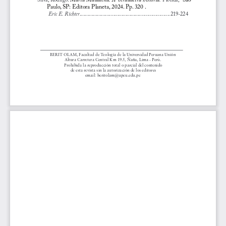
Paulo, SP: Editora Planeta, 2024. Pp. 320 .
Eric E. Richter
...................................................................
219-224
BERIT OLAM, Facultad de Teología de la Universidad Peruana Unión
Altura Carretera Central Km 19.5, Ñaña, Lima - Perú.
 Prohibida la reproducción total o parcial del contenido
 de esta revista sin la autorización de los editores
email: beritolam@upeu.edu.pe