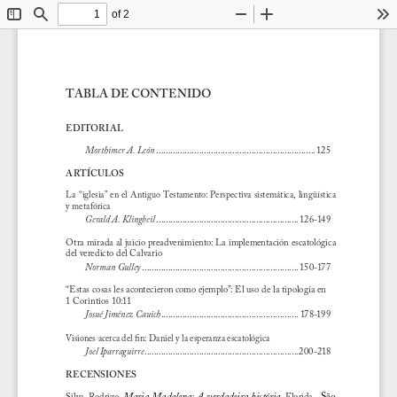
of 2
Toggle
Find
Zoom
Zoom
To
Sidebar
Out
In
TABLA DE CONTENIDO
EDITORIAL
Morthimer A. León
...................................................................
125
ARTÍCULOS
La “iglesia” en el Antiguo Testamento: Perspectiva sistemática, lingüística 
y metafórica
Gerald A. Klingbeil
............................................................
126-149
Otra mirada al juicio preadvenimiento: La implementación escatológica 
del veredicto del Calvario
Norman Gulley
..................................................................
150-177
“Estas cosas les acontecieron como ejemplo”: El uso de la tipología en 
1 Corintios 10:11
Josué Jiménez Cauich
..........................................................
178-199
Visiones acerca del fin: Daniel y la esperanza escatológica
Joel Iparraguirre
.................................................................
200-218
RECENSIONES
Maria  Madalena:  A  verdadeira  história
  São 
Silva,  Rodrigo. 
.
  Florida, 