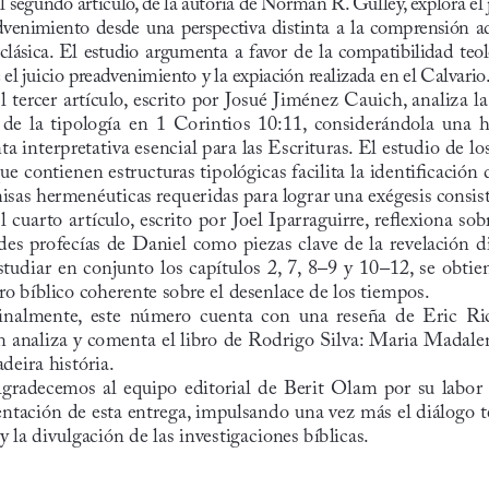
venimiento  desde  una  perspectiva  distinta  a  la  comprensión  
  clásica.  El  estudio  argumenta  a  favor  de  la  compatibilidad  teo
 el juicio preadvenimiento y la expiación realizada en el Calvario
l tercer artículo, escrito por Josué Jiménez Cauich, analiza l
 de  la  tipología  en  1  Corintios  10:11,  considerándola  una  
a interpretativa esencial para las Escrituras. El estudio de lo
ue contienen estructuras tipológicas facilita la identificación d
isas hermenéuticas requeridas para lograr una exégesis consis
l cuarto artículo, escrito por Joel Iparraguirre, reflexiona sobr
des profecías de Daniel como piezas clave de la revelación di
studiar en conjunto los capítulos 2, 7, 8–9 y 10–12, se obtie
ro bíblico coherente sobre el desenlace de los tiempos.
inalmente,  este  número  cuenta  con  una  reseña  de  Eric  Ric
n analiza y comenta el libro de Rodrigo Silva: Maria Madale
deira história.
gradecemos  al  equipo  editorial  de  Berit  Olam  por  su  labor  
entación de esta entrega, impulsando una vez más el diálogo t
y la divulgación de las investigaciones bíblicas.