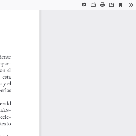
Current
Presentation
Open
Print
Download
To
View
Mode
iente 
mpar
-
on el 
  esta 
 y el 
erlas 
erald 
siste
-
 ecle
-
texto 
juicio 