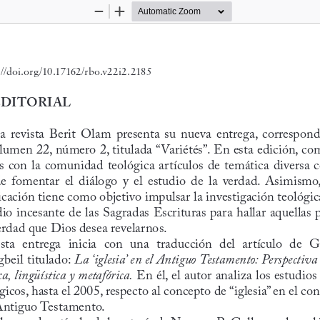
Zoom
Zoom
Out
In
://doi.org/10.17162/rbo.v22i2.2185
EDITORIAL
a  revista  Berit  Olam  presenta  su  nueva  entrega,  correspond
olumen 22, número 2, titulada “Variétés”. En esta edición, co
s con la comunidad teológica artículos de temática diversa c
de  fomentar  el  diálogo  y  el  estudio  de  la  verdad.  Asimismo,
icación tiene como objetivo impulsar la investigación teológica
dio incesante de las Sagradas Escrituras para hallar aquellas p
erdad que Dios desea revelarnos.
sta  entrega  inicia  con  una  traducción  del  artículo  de  G
beil titulado: 
La ‘iglesia’ en el Antiguo Testamento: Perspectiva 
a, lingüística y metafórica.
 En él, el autor analiza los estudios
gicos, hasta el 2005, respecto al concepto de “iglesia” en el con
Antiguo Testamento.
l segundo artículo, de la autoría de Norman R. Gulley, explora el 