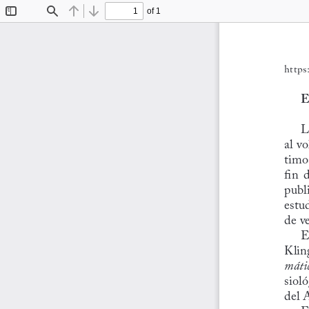
of 1
Toggle
Find
Previous
Next
Sidebar
https
L
al v
timo
fin  
publ
estu
de v
E
Kling
mátic
sioló
del 
E