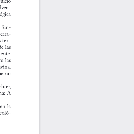
adven
-
lógica 
.
a fun
-
herra
-
s tex
-
e las 
tente.
e las 
vina. 
ne un 
hter, 
na: A 
en  la 
eoló
-