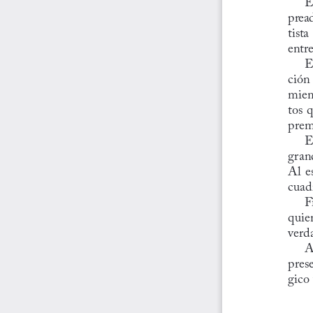
pread
tista
entre
E
ción 
mient
tos q
prem
E
gran
Al e
cuad
F
quie
verda
A
pres
gico 