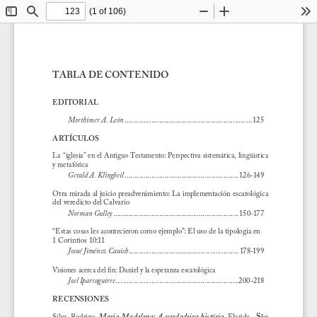
(1 of 106)
Toggle
Find
Zoom
Zoom
To
Sidebar
Out
In
TABLA DE CONTENIDO
EDITORIAL
Morthimer A. León
 ...................................................................
125
ARTÍCULOS
La “iglesia” en el Antiguo Testamento: Perspectiva sistemática, lingüística 
y metafórica
Gerald A. Klingbeil
 ............................................................
1 2 6 -149
Otra mirada al juicio preadvenimiento: La implementación escatológica 
del veredicto del Calvario
Norman Gulley
 ..................................................................
150 -177
“Estas cosas les acontecieron como ejemplo”: El uso de la tipología en 
1 Corintios 10:11
Josué Jiménez Cauich
 ..........................................................
178-19 9
Visiones acerca del fin: Daniel y la esperanza escatológica
Joel Iparraguirre
 .................................................................
20 0 -218
RECENSIONES
Maria  Madalena:  A  verdadeira  história
  São  
Silva,  Rodrigo.  
.
  Florida,  