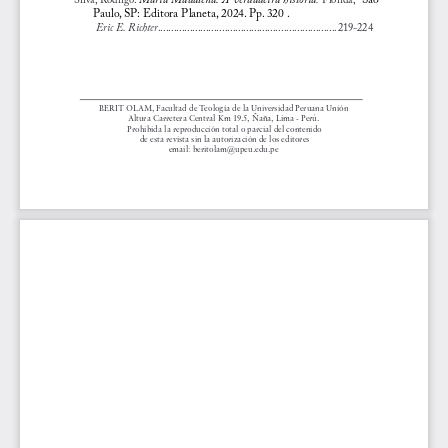
Paulo, SP: Editora Planeta, 2024. Pp. 
320 .
Eric E. Richter
 ...................................................................
219-224
BERIT OLAM, Facultad de Teología de la Universidad Peruana Unión
Altura Carretera Central Km 19.5, Ñaña, Lima - Perú.
 Prohibida la reproducción total o parcial del contenido
 de esta revista sin la autorización de los editores
email: beritolam@upeu.edu.pe