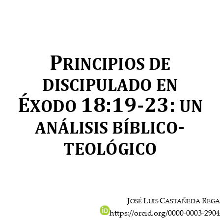
P
RINCIPIOS DE 
DISCIPULADO EN 
É
18:19
-
23:
XODO 
UN 
-
ANÁLISIS BÍBLICO
TEOLÓGICO
J
L
C
R
OSÉ 
UIS 
ASTAÑEDA 
EG
https://orcid.org/0000
-
0003
-
2904