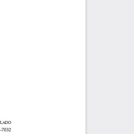
ALADO
-
7032