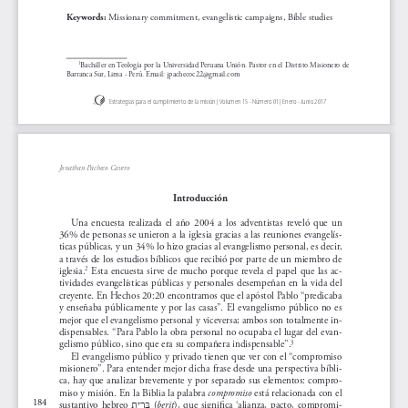
 Missionary commitment, evangelistic campaigns, Bible studies
Keywords:
Bachiller en Teología por la Universidad Peruana Unión. Pastor en el Distrito Misionero de 
1
Barranca Sur, Lima - Perú. Email: jpachecoc22@gmail.com
Estrategias para el cumplimiento de la misión | Volumen 15 - Número 01 | Enero - Junio 2017
Introducción
Una  encuesta  realizada  el  año  2004  a  los  adventistas  reveló  que  un  
36% de personas se unieron a la iglesia gracias a las reuniones evangelís-
ticas públicas, y un 34% lo hizo gracias al evangelismo personal, es decir, 
a través de los estudios bíblicos que recibió por parte de un miembro de 
iglesia.
 Esta encuesta sirve de mucho porque revela el papel que las ac-
2
tividades evangelísticas públicas y personales desempeñan en la vida del 
creyente. En Hechos 20:20 encontramos que el apóstol Pablo “predicaba 
y enseñaba públicamente y por las casas”. El evangelismo público no es 
mejor que el evangelismo personal y viceversa; ambos son totalmente in-
dispensables. “Para Pablo la obra personal no ocupaba el lugar del evan-
gelismo público, sino que era su compañera indispensable”.
3
El evangelismo público y privado tienen que ver con el “compromiso 
misionero”. Para entender mejor dicha frase desde una perspectiva bíbli-
ca, hay que analizar brevemente y por separado sus elementos: compro-
miso y misión. En la Biblia la palabra 
compromiso
 está relacionada con el 
184
sustantivo  hebreo
  (
berit
),  que  significa  ‘alianza,  pacto,  compromi-
בּ רִ י ת