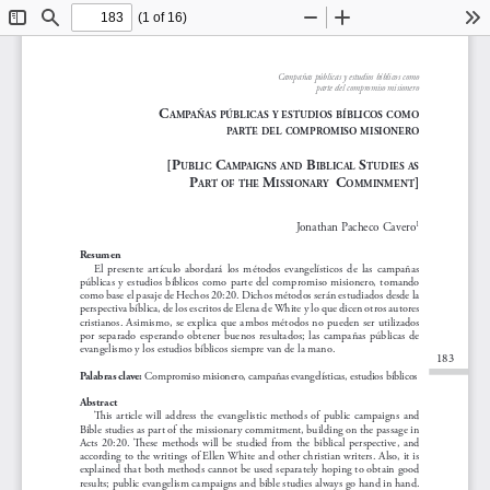
(1 of 16)
Toggle
Find
Zoom
Zoom
To
Sidebar
Out
In
Campañas públicas y estudios bíblicos como 
parte del compromiso misionero
C
ampañas
públiCas
y
estudios
bíbliC
os
Como
parte
del
Compromiso
misionero
[p
 C
 b
 s
ubliC
ampaigns
and
ibliCal
tudies
as
p
 m
  C
]
art
of
the
issionary
omminment
Jonathan Pacheco Cavero
1
Resumen
El  presente  artículo  abordará  los  métodos  evangelísticos  de  las  campañas  
públicas  y  estudios  bíblicos  como  parte  del  compromiso  misionero,  tomando  
como base el pasaje de Hechos 20:20. Dichos métodos serán estudiados desde la 
perspectiva bíblica, de los escritos de Elena de White y lo que dicen otros autores 
cristianos.  Asimismo,  se  explica  que  ambos  métodos  no  pueden  ser  utilizados  
por  separado  esperando  obtener  buenos  resultados;  las  campañas  públicas  de  
evangelismo y los estudios bíblicos siempre van de la mano.
183
Compromiso misionero, campañas evangelísticas, estudios bíblicos
Palabras clave: 
Abstract
This  article  will  address  the  evangelistic  methods  of  public  campaigns  and  
Bible studies as part of the missionary commitment, building on the passage in 
Acts  20:20.  These  methods  will  be  studied  from  the  biblical  perspective,  and  
according to the writings of Ellen White and other christian writers. Also, it is 
explained that both methods cannot be used separately hoping to obtain good 
results; public evangelism campaigns and bible studies always go hand in hand.