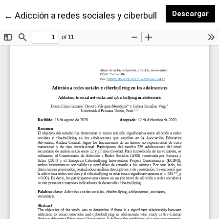
De
Descargar
Volver a los detalles del artículo
←
Adicción a redes sociales y ciberbullying en los ad