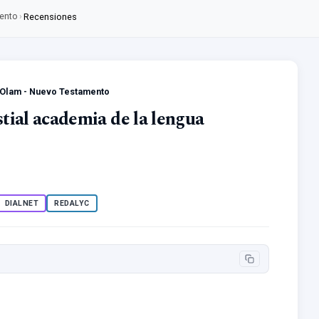
mento
›
Recensiones
it Olam - Nuevo Testamento
estial academia de la lengua
DIALNET
REDALYC