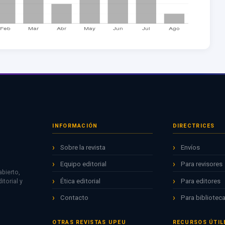
INFORMACIÓN
DIRECTRICES
Sobre la revista
Envíos
Equipo editorial
Para revisores
bierto,
Ética editorial
Para editores
torial y
Contacto
Para biblioteca
OTRAS REVISTAS UPEU
RECURSOS ÚTIL