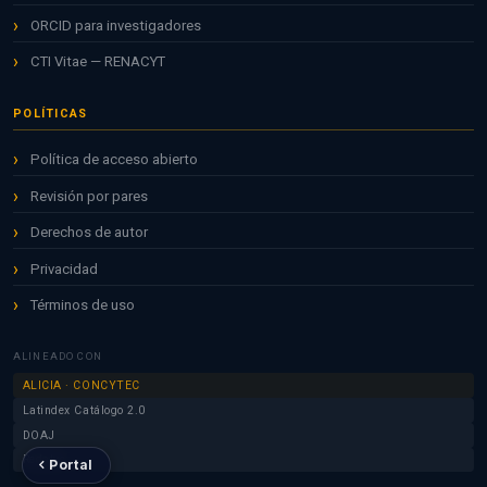
ORCID para investigadores
CTI Vitae — RENACYT
POLÍTICAS
Política de acceso abierto
Revisión por pares
Derechos de autor
Privacidad
Términos de uso
ALINEADO CON
ALICIA · CONCYTEC
Latindex Catálogo 2.0
DOAJ
Redalyc
Portal