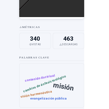
MÉTRICAS
340
463
VISTAS
DESCARGAS
PALABRAS CLAVE
contenido doctrinal
cambios de énfasis teológico
misión
visión hermenéutica
evangelización pública