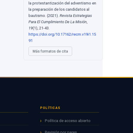
la protestantización del adventismo en
la preparación de los candidatos al
bautismo. (2021).
Revista Estrategias
Para El Cumplimiento De La Misión
,
19
(1), 21-43.
https://doi.org/10.17162/recm.v19i1.15
91
Más formatos de cita
POLÍTICAS
Política de acceso abierto
Revisión por pares