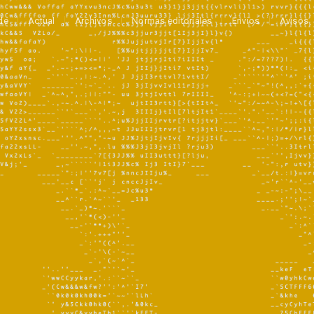
de
Actual
Archivos
Normas editoriales
Envíos
Avisos