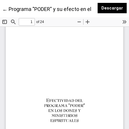
De
Descargar
Volver a los detalles del artículo
←
Programa "PODER" y su efecto en el uso de los dones