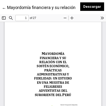
De
Descargar
Volver a los detalles del artículo
←
Mayordomía financiera y su relación con el sostén e