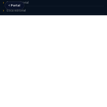
Equipo editorial
Portal
Ética editorial
Contacto
OTRAS REVISTAS UPEU
Apuntes Universitarios
Ciencias de la Salud
Theologika
Valor Agregado
DIRECTRICES
Envíos
Para revisores
Para editores