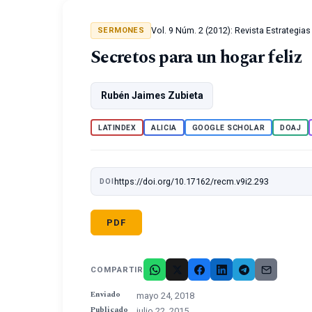
Vol. 9 Núm. 2 (2012): Revista Estrategia
SERMONES
Secretos para un hogar feliz
Rubén Jaimes Zubieta
LATINDEX
ALICIA
GOOGLE SCHOLAR
DOAJ
https://doi.org/10.17162/recm.v9i2.293
DOI
PDF
COMPARTIR
Enviado
mayo 24, 2018
Publicado
julio 22, 2015