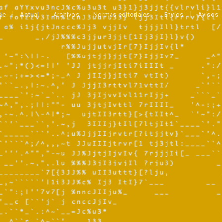
de
Actual
Archivos
Normas editoriales
Envíos
Avisos