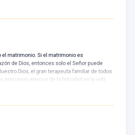
 el matrimonio. Si el matrimonio es
razón de Dios, entonces solo el Señor puede
estro Dios, el gran terapeuta familiar de todos
s principios eternos de la felicidad en la vida
s para un Hogar Feliz” que presenta la eterna y