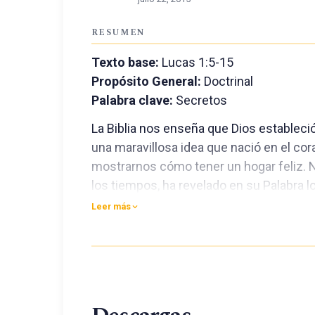
RESUMEN
Texto base:
Lucas 1:5-15
Propósito General:
Doctrinal
Palabra clave:
Secretos
La Biblia nos enseña que Dios estableció
una maravillosa idea que nació en el co
mostrarnos cómo tener un hogar feliz. Nu
los tiempos, ha revelado en su Palabra lo
familiar. Hoy examinaremos los “Secreto
Leer más
siempre sabia Palabra de Dios.