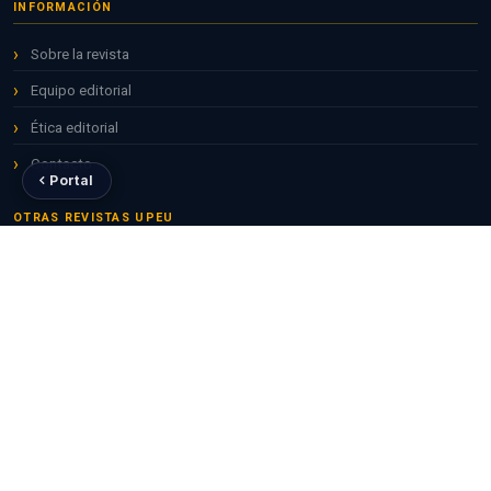
INFORMACIÓN
Sobre la revista
Equipo editorial
Ética editorial
Contacto
Portal
OTRAS REVISTAS UPEU
Apuntes Universitarios
Ciencias de la Salud
Theologika
Valor Agregado
DIRECTRICES
Envíos