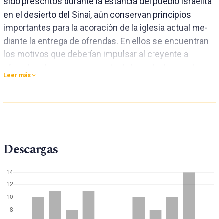
sido prescritos durante la estancia del pueblo israelita
en el desierto del Sinaí, aún conservan principios
importantes para la adoración de la iglesia actual me-
diante la entrega de ofrendas. En ellos se encuentran
los motivos que deberían impulsar al creyente a
ofrendar y la manera correcta de hacerlo. Luego de
Leer más
analizar de modo general Levítico 19:5, se verá que es
la motivación detrás de cada ofrenda la que determina
su valor. Asimismo, será notorio que el acto de
ofrendar debe ser realizado sobre la base de una
relación de amor a Dios y de temor a Él. Finalmente, el
Descargas
texto mismo revelará que una ofrenda aceptable es la
que une cada aspecto mencionado anteriormente:
motivación correcta, sentimiento correcto y
obediencia leal.