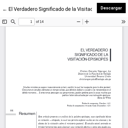
De
Descargar
Volver a los detalles del artículo
←
El Verdadero Significado de la Visitación-Episkopes