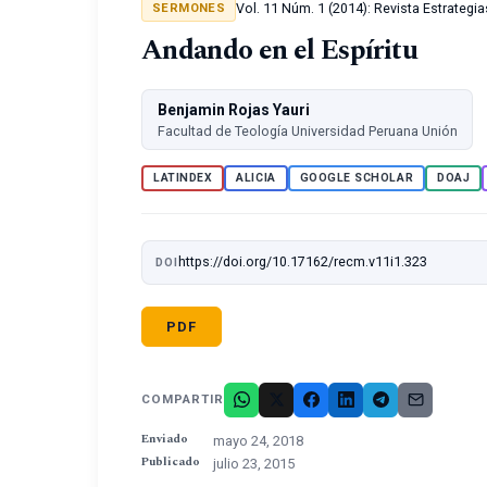
Vol. 11 Núm. 1 (2014): Revista Estrategi
SERMONES
Andando en el Espíritu
Benjamin Rojas Yauri
Facultad de Teología Universidad Peruana Unión
LATINDEX
ALICIA
GOOGLE SCHOLAR
DOAJ
https://doi.org/10.17162/recm.v11i1.323
DOI
PDF
COMPARTIR
Enviado
mayo 24, 2018
Publicado
julio 23, 2015