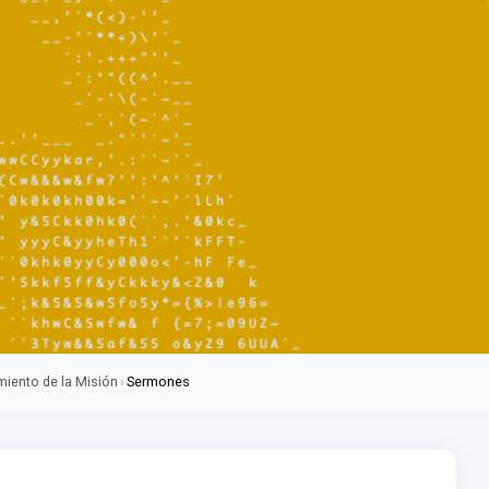
miento de la Misión
›
Sermones