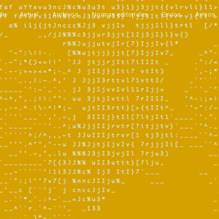
de
Actual
Archivos
Normas editoriales
Envíos
Avisos