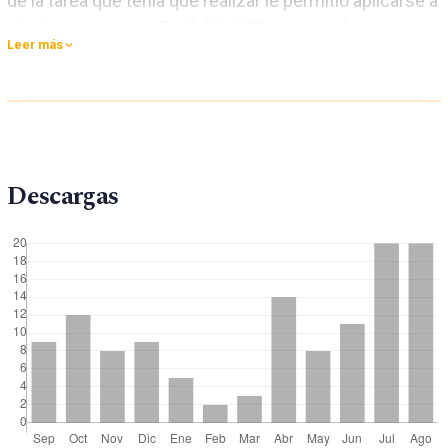
de la tarea que tenía que realizar le permitió aplicarse a
sí mismo con gran flexibilidad. El poseer, a la vez, un
Leer más
profundo sentido de responsabilidad para con su
comisión, fue la fuerza motivadora que estuvo detrás
del cumplimiento de su tarea. En las cartas que
escribió para las diferentes iglesias, encontramos que
Pablo describe su ministerio pastoral y apostólico con
Descargas
una variedad de lecciones. En este artículo, se
considerará algunas de ellas, para obtener una imagen
bíblica del evangelismo para estos tiempos. Cada
lección está centrada en Cristo, y describe un aspecto
particular del ministerio de la evangelización.