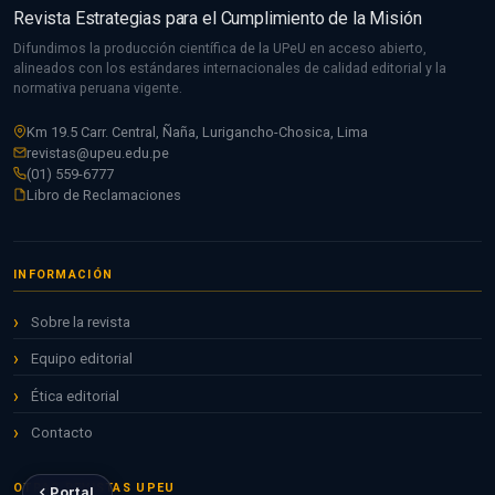
Revista Estrategias para el Cumplimiento de la Misión
Difundimos la producción científica de la UPeU en acceso abierto,
alineados con los estándares internacionales de calidad editorial y la
normativa peruana vigente.
Km 19.5 Carr. Central, Ñaña, Lurigancho-Chosica, Lima
revistas@upeu.edu.pe
(01) 559-6777
Libro de Reclamaciones
INFORMACIÓN
Sobre la revista
Equipo editorial
Ética editorial
Contacto
OTRAS REVISTAS UPEU
Portal