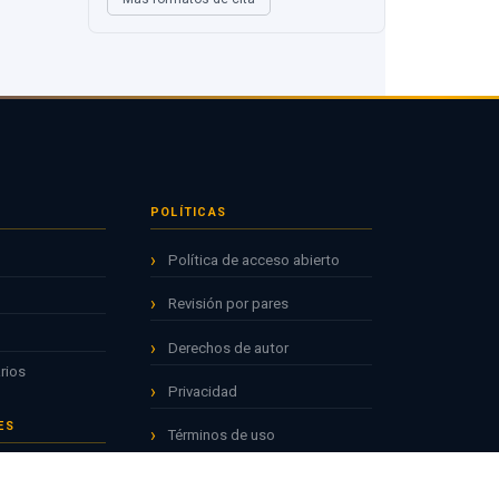
POLÍTICAS
Política de acceso abierto
Revisión por pares
Derechos de autor
rios
Privacidad
ES
Términos de uso
ICIA
ALINEADO CON