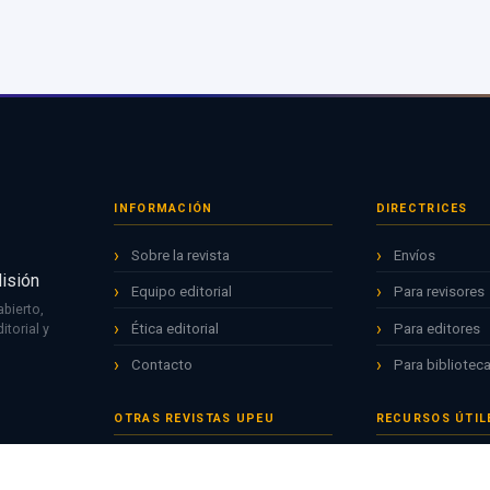
INFORMACIÓN
DIRECTRICES
Sobre la revista
Envíos
Misión
Equipo editorial
Para revisores
bierto,
Ética editorial
Para editores
torial y
Contacto
Para biblioteca
OTRAS REVISTAS UPEU
RECURSOS ÚTIL
Apuntes Universitarios
Repositorio AL