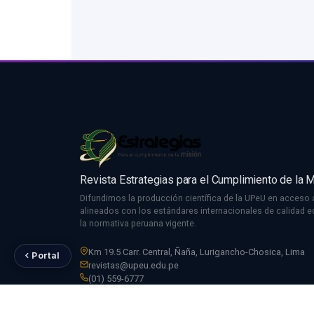
Revista Estrategias para el Cumplimiento de la 
Difundimos la producción científica de la UPeU en acceso a
alineados con los estándares internacionales de calidad edi
la normativa peruana vigente.
Km 19.5 Carr. Central, Ñaña, Lurigancho-Chosica, Lima
Portal
revistas@upeu.edu.pe
(01) 559-6777
Libro de Reclamaciones