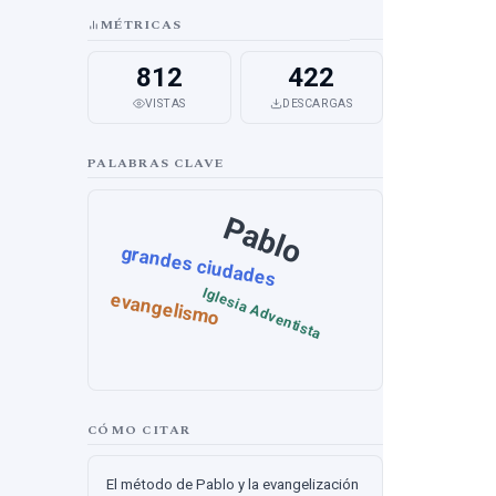
MÉTRICAS
812
422
VISTAS
DESCARGAS
PALABRAS CLAVE
Pablo
grandes ciudades
Iglesia Adventista
evangelismo
CÓMO CITAR
El método de Pablo y la evangelización