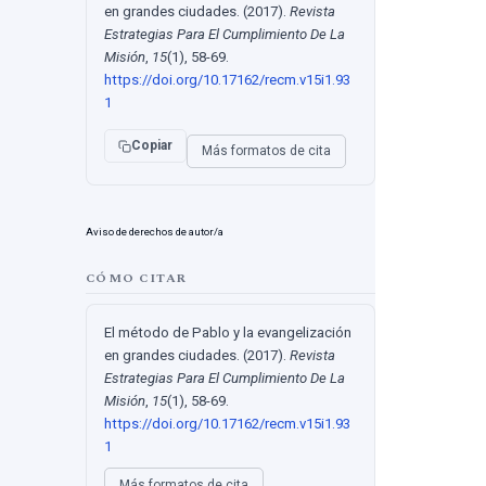
en grandes ciudades. (2017).
Revista
Estrategias Para El Cumplimiento De La
Misión
,
15
(1), 58-69.
https://doi.org/10.17162/recm.v15i1.93
1
Copiar
Más formatos de cita
Aviso de derechos de autor/a
CÓMO CITAR
El método de Pablo y la evangelización
en grandes ciudades. (2017).
Revista
Estrategias Para El Cumplimiento De La
Misión
,
15
(1), 58-69.
https://doi.org/10.17162/recm.v15i1.93
1
Más formatos de cita