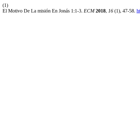
(1)
El Motivo De La misión En Jonás 1:1-3.
ECM
2018
,
16
(1), 47-58.
h