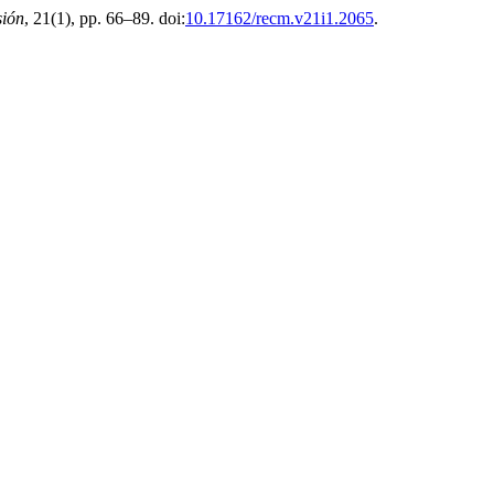
sión
, 21(1), pp. 66–89. doi:
10.17162/recm.v21i1.2065
.