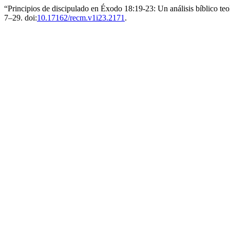
“Principios de discipulado en Éxodo 18:19-23: Un análisis bíblico te
7–29. doi:
10.17162/recm.v1i23.2171
.