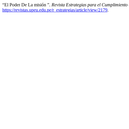
“El Poder De La misión ”.
Revista Estrategias para el Cumplimiento 
https://revistas.upeu.edu.pe/r_estrategias/article/view/2179
.