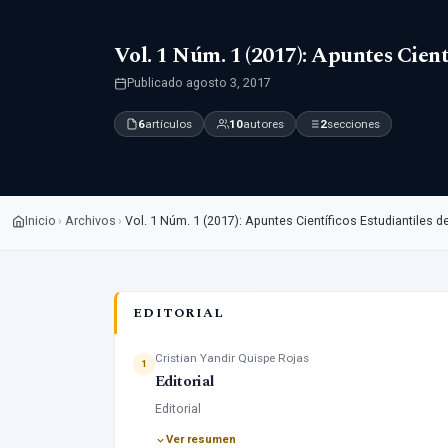
Vol. 1 Núm. 1 (2017): Apuntes Cien
Publicado agosto 3, 2017
6
artículos
10
autores
2
secciones
Inicio
Archivos
›
›
Vol. 1 Núm. 1 (2017): Apuntes Científicos Estudiantiles 
EDITORIAL
Cristian Yandir Quispe Rojas
1
Editorial
Editorial
Ver resumen