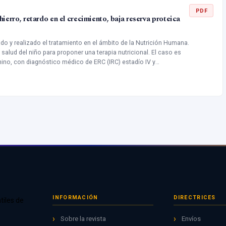
ró que no existe relación estadísticamente significativa entre la
PDF
hierro, retardo en el crecimiento, baja reserva proteica
socioeconómico (p value 0.37), factor de hábitos perjudiciales,
 sin embargo, se encontró relación estadísticamente significativa
e antecedentes patológicos (T=0,47; p<0, 05). Conclusiones: No
do y realizado el tratamiento en el ámbito de la Nutrición Humana.
e la presencia de complicaciones y los factores determinantes de
a salud del niño para proponer una terapia nutricional. El caso es
de la muestra es muy pequeña para este estudio.
ino, con diagnóstico médico de ERC (IRC) estadío IV y
tardo en el crecimiento, anemia moderada y reserva proteica muy
INFORMACIÓN
DIRECTRICES
tiles de
Sobre la revista
Envíos