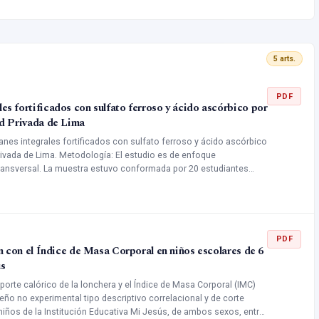
5 arts.
PDF
es fortificados con sulfato ferroso y ácido ascórbico por
ad Privada de Lima
anes integrales fortificados con sulfato ferroso y ácido ascórbico
rivada de Lima. Metodología: El estudio es de enfoque
 transversal. La muestra estuvo conformada por 20 estudiantes
características de libre consumo de alimentos estimulantes e
luación sensorial. A los cuales se les dio a degustar pan integral
lfato ferroso y 0.127mg de ácido ascórbico para realizar la
el 75% de los panelistas consideraban aceptable y muy aceptable
extura. Conclusiones: en cuanto a la aceptabilidad del pan integral
PDF
ón con el Índice de Masa Corporal en niños escolares de 6
ácido ascórbico (0.127gr) en cada unidad de pan fue muy favorable
ús
na opción a futuro para la prevención de en el país.
aporte calórico de la lonchera y el Índice de Masa Corporal (IMC)
eño no experimental tipo descriptivo correlacional y de corte
iños de la Institución Educativa Mi Jesús, de ambos sexos, entre