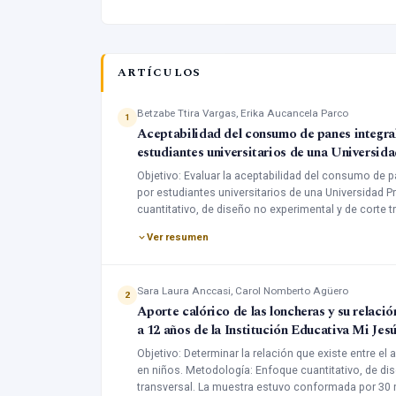
ARTÍCULOS
Betzabe Ttira Vargas, Erika Aucancela Parco
1
Aceptabilidad del consumo de panes integral
estudiantes universitarios de una Universid
Objetivo: Evaluar la aceptabilidad del consumo de p
por estudiantes universitarios de una Universidad P
cuantitativo, de diseño no experimental y de corte
regulares de ambos sexos, entre 19 a 27 años, con 
Ver resumen
irritantes, quienes fueron seleccionados para la eva
de 40g que contenía 15 mg de hierro en forma de su
evaluación sensorial. Resultados: Se encontró que 
Sara Laura Anccasi, Carol Nomberto Agüero
el pan fortificado en cuanto a sabor, color, olor y t
2
Aporte calórico de las loncheras y su relaci
fortificado con sulfato ferroso (15mg de hierro) y 
a 12 años de la Institución Educativa Mi Jes
y aceptado por los panelistas, siendo considerado u
Objetivo: Determinar la relación que existe entre el 
en niños. Metodología: Enfoque cuantitativo, de dis
transversal. La muestra estuvo conformada por 30 n