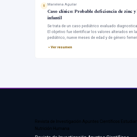
Marielena Aguilar
Resultados: Al término de la intervención se demost
5
Caso clínico: Probable deficiencia de zinc y 
presencia de complicaciones de la DM 2 y el factor 
infantil
factor nutricional, nivel de glucosa e IMC (p>0,05),
entre la presencia de complicaciones y el factor d
Se trata de un caso pediátrico evaluado diagnostica
existe relación estadísticamente significativa entr
El objetivo fue identificar los valores alterados en l
la diabetes mellitus tipo 2, dado que la población 
pediátrico, nueve meses de edad y de género femen
Nefrectomía derecha. Diagnóstico nutricional de re
Ver resumen
baja.
Revista de Investigación Apuntes Científicos Estudian
Nutrición Humana