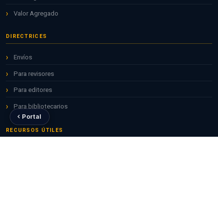
Valor Agregado
DIRECTRICES
Envíos
Para revisores
Para editores
Para bibliotecarios
Portal
RECURSOS ÚTILES
Repositorio ALICIA
Revistas CONCYTEC
ORCID para investigadores
CTI Vitae — RENACYT