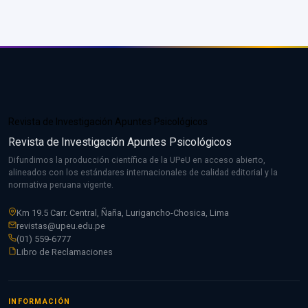
Revista de Investigación Apuntes Psicológicos
Revista de Investigación Apuntes Psicológicos
Difundimos la producción científica de la UPeU en acceso abierto,
alineados con los estándares internacionales de calidad editorial y la
normativa peruana vigente.
Km 19.5 Carr. Central, Ñaña, Lurigancho-Chosica, Lima
revistas@upeu.edu.pe
(01) 559-6777
Libro de Reclamaciones
INFORMACIÓN