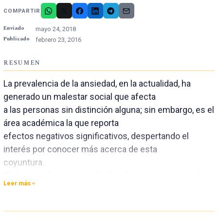
COMPARTIR
Enviado
mayo 24, 2018
Publicado
febrero 23, 2016
RESUMEN
La prevalencia de la ansiedad, en la actualidad, ha
generado un malestar social que afecta
a las personas sin distinción alguna; sin embargo, es el
área académica la que reporta
efectos negativos significativos, despertando el
interés por conocer más acerca de esta
coyuntura.
El objetivo de este estudio fue determinar la relación
Leer más
entre el optimismo y la ansiedad en
los estudiantes de la Escuela Profesional de
Psicología de una Universidad Privada de