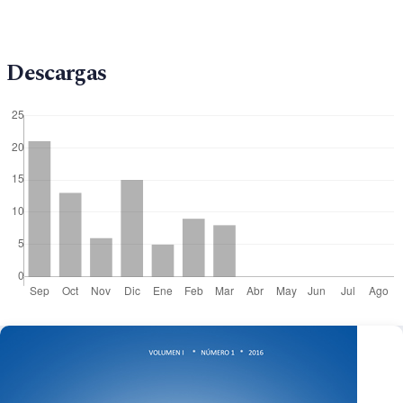
Tarapoto, el diseño utilizado fue no experimental de
tipo correlacional. Los instrumentos
Descargas
utilizados fueron el Test de Orientación Vital revisado
(LOT-R) y la Escala de
Autoevaluación de la Ansiedad de Zung (EAA). Las
propiedades psicométricas de los
instrumentos indicaron que son válidos y confiables.
Los resultados evidencian que existe
una correlación inversa y altamente significativa (r =
-0.226 p <.008 entre el optimismo
y la ansiedad. Esto quiere decir que cuanto mayor sea
el optimismo, la ansiedad será
menor.