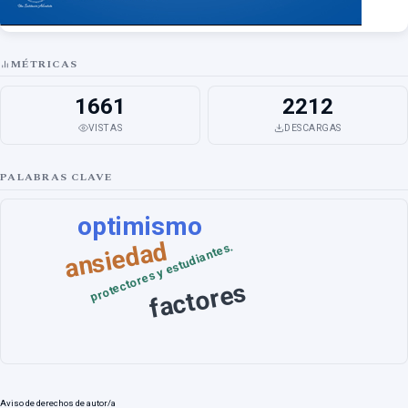
MÉTRICAS
1661
2212
VISTAS
DESCARGAS
PALABRAS CLAVE
optimismo
ansiedad
protectores y estudiantes.
factores
Aviso de derechos de autor/a