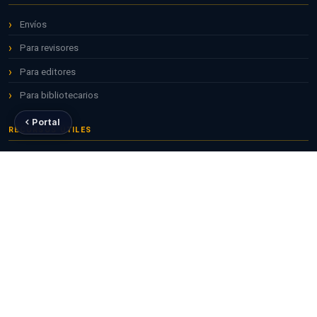
Envíos
Para revisores
Para editores
Para bibliotecarios
Portal
RECURSOS ÚTILES
Repositorio ALICIA
Revistas CONCYTEC
ORCID para investigadores
CTI Vitae — RENACYT
POLÍTICAS
Política de acceso abierto