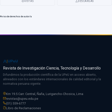
VISTAS
DESCARGAS
Palabras clave
: almidón de papa, coagulación-
floculación, dosis óptima, sulfato de aluminio
Aviso de derechos de autor/a
Revista de Investigación Ciencia, Tecnología y Desarrollo
Difundimos la producción científica de la UPeU en acceso abierto,
alineados con los estándares internacionales de calidad editorial y la
normativa peruana vigente.
Km 19.5 Carr. Central, Ñaña, Lurigancho-Chosica, Lima
revistas@upeu.edu.pe
(01) 559-6777
Libro de Reclamaciones