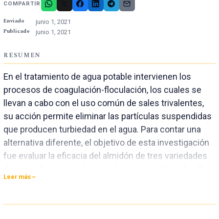
COMPARTIR
Enviado
junio 1, 2021
Publicado
junio 1, 2021
RESUMEN
En el tratamiento de agua potable intervienen los
procesos de coagulación-floculación, los cuales se
llevan a cabo con el uso común de sales trivalentes,
su acción permite eliminar las partículas suspendidas
que producen turbiedad en el agua. Para contar una
alternativa diferente, el objetivo de esta investigación
fue evaluar la eficacia del almidón de tres variedades
de papa (
Solanum
tuberosum
) como auxiliar del sulfato
Leer más
de aluminio en el tratamiento de agua para consumo
humano en condiciones altoandinas. Se utilizó la
metodología del CEPIS para la determinación de la