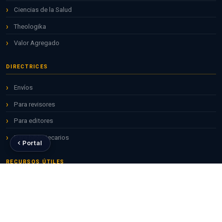
Ciencias de la Salud
Theologika
Valor Agregado
DIRECTRICES
Envíos
Para revisores
Para editores
Para bibliotecarios
Portal
RECURSOS ÚTILES
Repositorio ALICIA
Revistas CONCYTEC
ORCID para investigadores