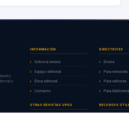
INFORMACIÓN
DIRECTRICES
Sobre la revista
Envíos
Equipo editorial
Para revisores
bierto,
Ética editorial
Para editores
torial y
Contacto
Para biblioteca
OTRAS REVISTAS UPEU
RECURSOS ÚTIL
Apuntes Universitarios
Repositorio AL
Ciencias de la Salud
Revistas CON