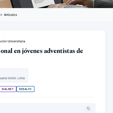
ia
›
Artículos
ación Universitaria
ional en jóvenes adventistas de
ruana Unión. Lima
DIALNET
REDALYC