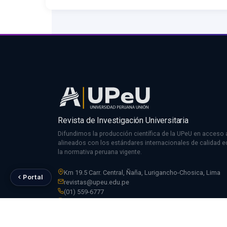
Revista de Investigación Universitaria
Difundimos la producción científica de la UPeU en acceso a
alineados con los estándares internacionales de calidad edi
la normativa peruana vigente.
Km 19.5 Carr. Central, Ñaña, Lurigancho-Chosica, Lima
Portal
revistas@upeu.edu.pe
(01) 559-6777
Libro de Reclamaciones