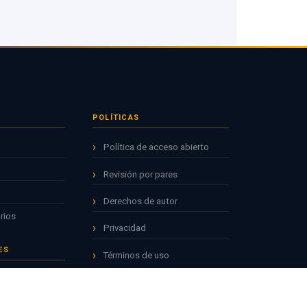
POLÍTICAS
Política de acceso abierto
Revisión por pares
Derechos de autor
rios
Privacidad
ES
Términos de uso
ICIA
ALINEADO CON
CYTEC
ALICIA · CONCYTEC