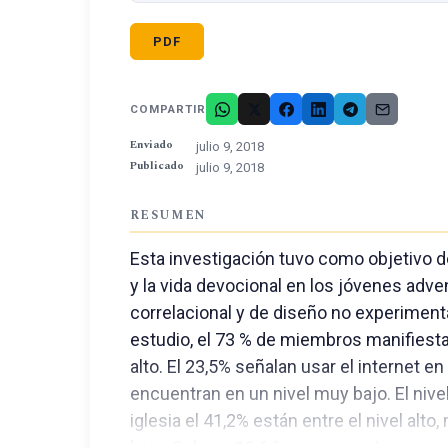
PDF
COMPARTIR
Enviado
julio 9, 2018
Publicado
julio 9, 2018
RESUMEN
Esta investigación tuvo como objetivo de
y la vida devocional en los jóvenes adven
correlacional y de diseño no experimenta
estudio, el 73 % de miembros manifiestan
alto. El 23,5% señalan usar el internet e
encuentran en un nivel muy bajo. El nive
iglesia el 41,2% están entre el nivel alto
bajo. Solo un 10.6 % se encuentran en u