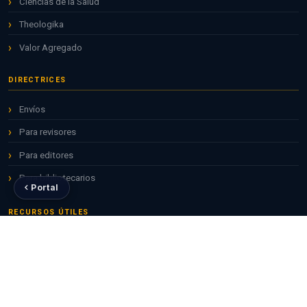
Ciencias de la Salud
Theologika
Valor Agregado
DIRECTRICES
Envíos
Para revisores
Para editores
Para bibliotecarios
Portal
RECURSOS ÚTILES
Repositorio ALICIA
Revistas CONCYTEC
ORCID para investigadores