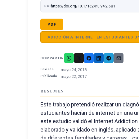
https://doi.org/10.17162/riu.v4i2.681
DOI
PDF
ADICCIÓN A INTERNET EN ESTUDIANTES U
COMPARTIR
Enviado
mayo 24, 2018
Publicado
mayo 22, 2017
RESUMEN
Este trabajo pretendió realizar un diagn
estudiantes hacían de internet en una u
este estudio validó el Internet Addictio
elaborado y validado en inglés, aplicado
de diferentes facultades y carreras. Lo