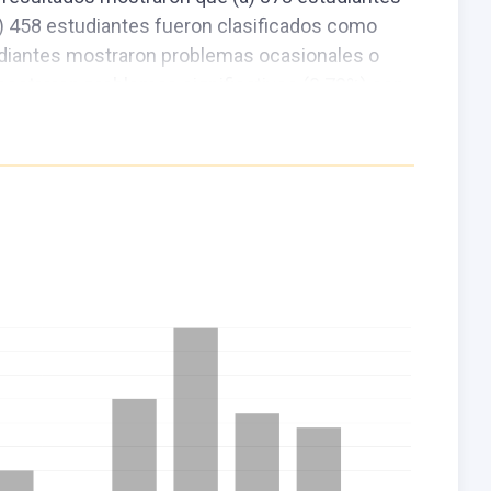
b) 458 estudiantes fueron clasificados como
udiantes mostraron problemas ocasionales o
mostraron problemas significativos (0.79%) con
, basado en la rotación Varimax con autovalores
ms del IAT se agruparon en tres factores que
vel de confiabilidad medido por el alfa de