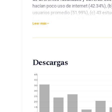
hacían poco uso de internet (42.34%), (
usuarios promedio (51.99%), (c) 43 est
frecuentes (4.88%) y (d) 7 estudiantes 
Leer más
el uso de internet. El análisis factorial
superiores a uno, mostró que los 20 íte
explicaron el 60.88% de la varianza. El ni
Cronbach fue de .913.
Descargas