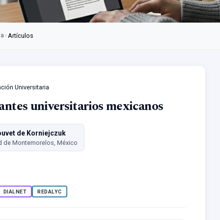
ia
›
Artículos
ación Universitaria
iantes universitarios mexicanos
uvet de Korniejczuk
d de Montemorelos, México
DIALNET
REDALYC