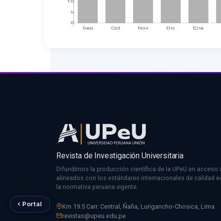
Revista de Investigación Universitaria
Difundimos la producción científica de la UPeU en acceso a
alineados con los estándares internacionales de calidad edi
la normativa peruana vigente.
Portal
Km 19.5 Carr. Central, Ñaña, Lurigancho-Chosica, Lima
revistas@upeu.edu.pe