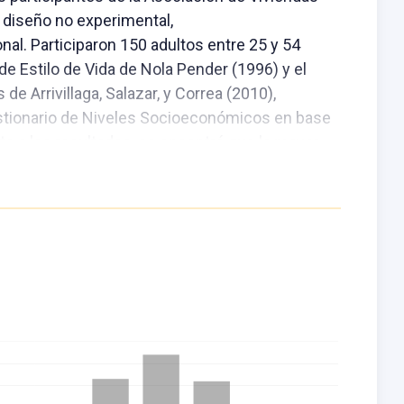
de diseño no experimental,
nal. Participaron 150 adultos entre 25 y 54
 de Estilo de Vida de Nola Pender (1996) y el
de Arrivillaga, Salazar, y Correa (2010),
estionario de Niveles Socioeconómicos en base
to a los resultados, se encontró que la mayor
nivel socioeconómico bajo y marginal, presenta
aludable, con una p<0.05. Se concluye que existe
 socioeconómico y estilo de vida en seis de las
poyo interpersonal.