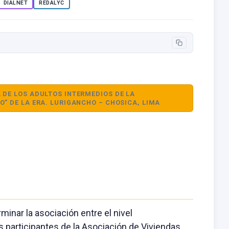
DIALNET
REDALYC
A DE LOS ADULTOS INTERMEDIOS DE LA
O” DE LA ERA. LURIGANCHO – CHOSICA, LIMA
minar la asociación entre el nivel
s participantes de la Asociación de Viviendas