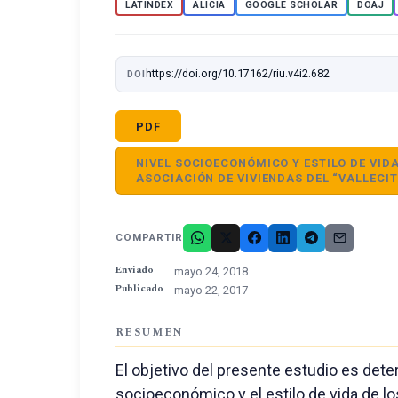
LATINDEX
ALICIA
GOOGLE SCHOLAR
DOAJ
https://doi.org/10.17162/riu.v4i2.682
DOI
PDF
NIVEL SOCIOECONÓMICO Y ESTILO DE VID
ASOCIACIÓN DE VIVIENDAS DEL “VALLECIT
COMPARTIR
Enviado
mayo 24, 2018
Publicado
mayo 22, 2017
RESUMEN
El objetivo del presente estudio es deter
socioeconómico y el estilo de vida de lo