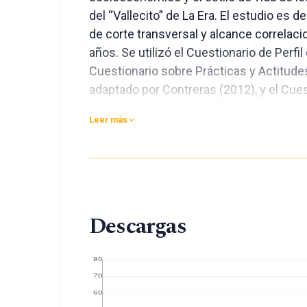
del “Vallecito” de La Era. El estudio es 
de corte transversal y alcance correlacio
años. Se utilizó el Cuestionario de Perfil
Cuestionario sobre Prácticas y Actitudes 
adaptado por Contreras (2012), y el Cu
a los indicadores del APEIM. Con respec
Leer más
parte de la población, que pertenece al 
una alimentación y actividad física no s
una asociación significativa entre nivel
ocho dimensiones, excepto en sueño y a
Descargas