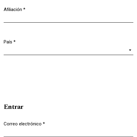
Afiliación
*
Obligatorio
País
*
Obligatorio
Entrar
Correo electrónico
*
Obligatorio