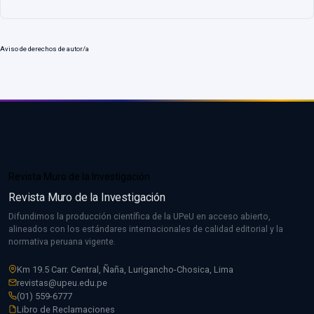
Aviso de derechos de autor/a
Revista Muro de la Investigación
Revista Muro de la Investigación
Difundimos la producción científica de la UPeU en acceso abierto,
alineados con los estándares internacionales de calidad editorial y la
normativa peruana vigente.
Km 19.5 Carr. Central, Ñaña, Lurigancho-Chosica, Lima
revistas@upeu.edu.pe
(01) 559-6777
Libro de Reclamaciones