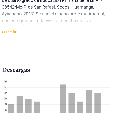
de cuarto grado de Educación Primaria de la I.E.P. Nº
38542/Mx-P. de San Rafael, Socos, Huamanga,
Ayacucho, 2017. Se usó el diseño pre-experimental,
con enfoque cuantitativo. La muestra estuvo
conformada por un total de 9 participantes. El recojo
Leer más
de la información fue efectuada a través de un
instrumento “Guía de análisis de textos” (pre prueba –
post prueba), validado por expertos y para el análisis
estadístico se utilizó el programa Statistical Package
for Social Sciences (SPSS), versión 24.0 y la hoja de
Descargas
cálculo Excel. Los resultados obtenidos en la prueba
“T”de student demostraron que existen diferencias
significativas (p<0,05), entre la aplicación del programa
y la comprensión de lectura, dado que, en la pre
prueba, el 55,6% de los estudiantes se encontraban en
el nivel inicio, y el 44,4% en proceso; no obstante, este
resultado cambió después de la aplicación del