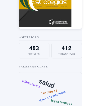
MÉTRICAS
483
412
VISTAS
DESCARGAS
PALABRAS CLAVE
salud
alimentación
Levítico 11
Nuevo Testamento
leyes levíticas