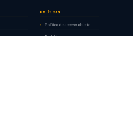
POLÍTICAS
Política de acceso abierto
Revisión por pares
Derechos de autor
rios
Privacidad
ES
Términos de uso
ICIA
ALINEADO CON
CYTEC
ALICIA · CONCYTEC
Latindex Catálogo 2.0
estigadores
DOAJ
ENACYT
Redalyc