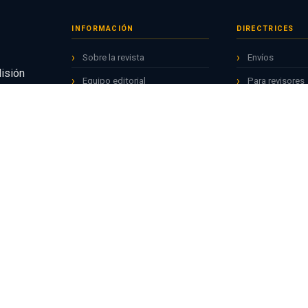
INFORMACIÓN
DIRECTRICES
Sobre la revista
Envíos
Misión
Equipo editorial
Para revisores
bierto,
Ética editorial
Para editores
torial y
Contacto
Para biblioteca
OTRAS REVISTAS UPEU
RECURSOS ÚTIL
Apuntes Universitarios
Repositorio AL
Ciencias de la Salud
Revistas CON
Theologika
ORCID para inv
Valor Agregado
CTI Vitae — R