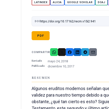
LATINDEX
ALICIA
GOOGLE SCHOLAR
DOAJ
https://doi.org/10.17162/recm.v15i2.941
DOI
PDF
COMPARTIR
Enviado
mayo 24, 2018
Publicado
diciembre 10, 2017
RESUMEN
Algunos eruditos modernos señalan que l
validez para nuestro tiempo debido a q
obstante, ¿qué tan cierto es esto? Sigui
Testamento, este segundo y último artí