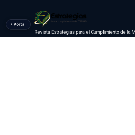
Portal
Revista Estrategias para el Cumplimiento de la 
Difundimos la producción científica de la UPeU en acceso a
alineados con los estándares internacionales de calidad edi
la normativa peruana vigente.
Km 19.5 Carr. Central, Ñaña, Lurigancho-Chosica, Lima
revistas@upeu.edu.pe
(01) 559-6777
Libro de Reclamaciones