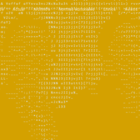
de
Actual
Archivos
Normas editoriales
Envíos
Avisos