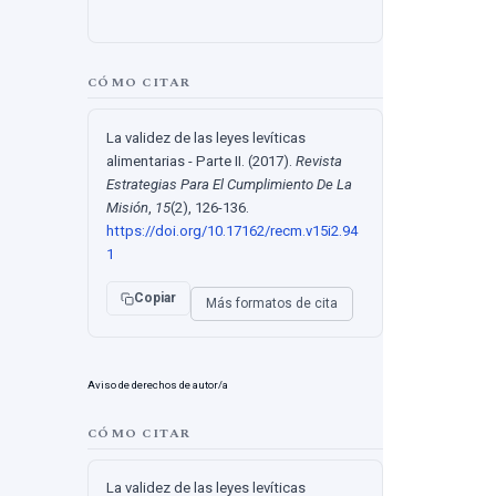
CÓMO CITAR
La validez de las leyes levíticas
alimentarias - Parte II. (2017).
Revista
Estrategias Para El Cumplimiento De La
Misión
,
15
(2), 126-136.
https://doi.org/10.17162/recm.v15i2.94
1
Copiar
Más formatos de cita
Aviso de derechos de autor/a
CÓMO CITAR
La validez de las leyes levíticas