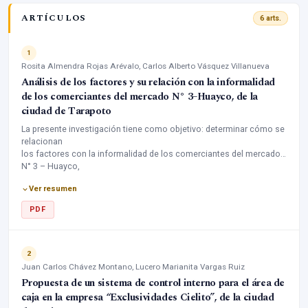
ARTÍCULOS
6 arts.
1
Rosita Almendra Rojas Arévalo, Carlos Alberto Vásquez Villanueva
Análisis de los factores y su relación con la informalidad
de los comerciantes del mercado N° 3–Huayco, de la
ciudad de Tarapoto
La presente investigación tiene como objetivo: determinar cómo se
relacionan
los factores con la informalidad de los comerciantes del mercado
N° 3 – Huayco,
de la ciudad de Tarapoto 2015. El presente estudio es de tipo
Ver resumen
correlacional de
corte transversal, de diseño no experimental. Se concluyó que la
PDF
relación de los
factores con dificultad sectorial, sustenta que a mayor nivel de
condición social
aceptable, mejores relaciones afectivas, mayor generación de
2
confianza social
Juan Carlos Chávez Montano, Lucero Marianita Vargas Ruiz
y mayor comunicación afectiva, menor será la dificultad sectorial.
Propuesta de un sistema de control interno para el área de
caja en la empresa “Exclusividades Cielito”, de la ciudad