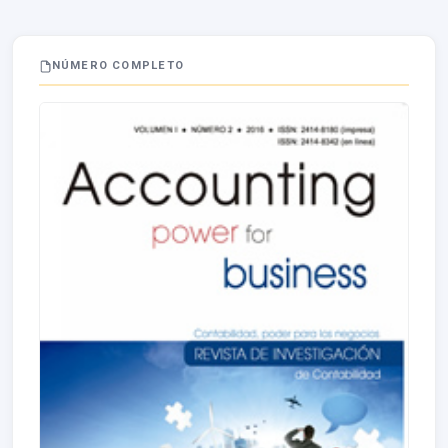
estudiantes
universitarios. Asimismo, discernir sobre los aspectos más
importantes del
quehacer universitario en lo que respecta a la investigación
NÚMERO COMPLETO
contable. Las líneas
de investigación preferidas por estudiantes y profesores son las de
Auditoría y
Tributación. La línea de investigación de Auditoría está dirigida
principalmente
para la Auditoría Financiera y la Auditoría de Gestión u Operativa. El
estado
actual de la investigación contable en el Perú en lo que respecta a la
investigación
contable realizada por profesores y universitarios es alentadora;
buscando
resolver principalmente problemas que se encuentran relacionados
con la eficiencia,
eficacia y economía de los recursos empresariales, la
razonabilidad de
los estados financieros y la problemática relacionada con el ámbito
tributario.