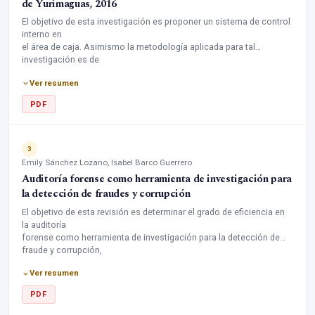
de Yurimaguas, 2016
El objetivo de esta investigación es proponer un sistema de control
interno en
el área de caja. Asimismo la metodología aplicada para tal
investigación es de
tipo de descriptiva con diseño de no experimental. En conclusión un
Ver resumen
sistema
de control interno ayuda a la efectividad y eficiencia de las
PDF
operaciones diarias,
mostrando datos confiables para una mejor información financiera.
3
Emily Sánchez Lozano, Isabel Barco Guerrero
Auditoría forense como herramienta de investigación para
la detección de fraudes y corrupción
El objetivo de esta revisión es determinar el grado de eficiencia en
la auditoría
forense como herramienta de investigación para la detección de
fraude y corrupción,
el mundo globalizado de hoy trae consigo estrategias cada vez
Ver resumen
más
organizadas encaminadas a los delitos económicos y financieros
PDF
es así como
nace la auditoría forense de la necesidad de tener un aliado a la