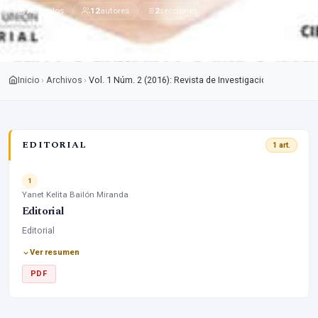
7
artículos
12
autores
2
secciones
Inicio
Archivos
›
›
Vol. 1 Núm. 2 (2016): Revista de Investigación de Contab
EDITORIAL
1 art.
1
Yanet Kelita Bailón Miranda
Editorial
Editorial
Ver resumen
PDF