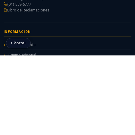
(01) 559-6777
Libro de Reclamaciones
INFORMACIÓN
Portal
Sobre la revista
Equipo editorial
Ética editorial
Contacto
OTRAS REVISTAS UPEU
Apuntes Universitarios
Ciencias de la Salud
Theologika
Valor Agregado