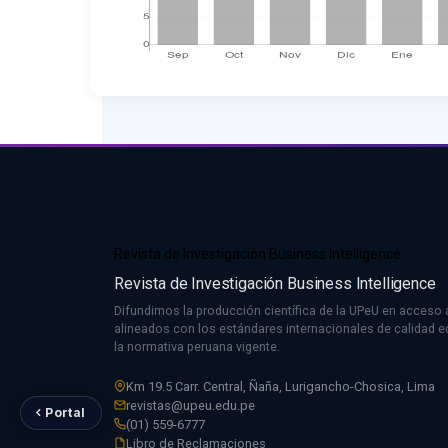
Revista de Investigación Business Intelligence
Revista de Investigación Business Intelligence
Difundimos la producción científica de la UPeU en acceso a
alineados con los estándares internacionales de calidad edi
la normativa peruana vigente.
Km 19.5 Carr. Central, Ñaña, Lurigancho-Chosica, Lima
revistas@upeu.edu.pe
Portal
(01) 559-6777
Libro de Reclamaciones