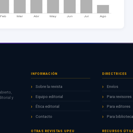
INFORMACIÓN
DIRECTRICES
Sobre la revista
Envíos
bierto,
Equipo editorial
Para revisores
torial y
Ética editorial
Para editores
Contacto
Para biblioteca
OTRAS REVISTAS UPEU
RECURSOS ÚTIL