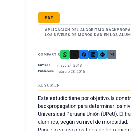
PDF
APLICACIÓN DEL ALGORITMO BACKPROPA
LOS NIVELES DE MOROSIDAD EN LOS ALU
COMPARTIR
Enviado
mayo 24, 2018
Publicado
febrero 23, 2016
RESUMEN
Este estudio tiene por objetivo, la con
backpropagation para determinar los ni
Universidad Peruana Unión (UPeU). El trab
alumnos, según su nivel de morosidad.
Para ello se uso dos tipos de herramien