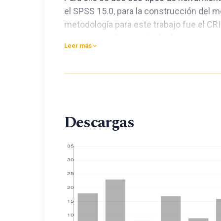
el SPSS 15.0, para la construcción del m
metodología para este trabajo fue el C
en proyecto de minería de datos.
Leer más
La construcción de las redes neuronales
variables que intervienen en la morosidad
alumno de la UPeU.
Descargas