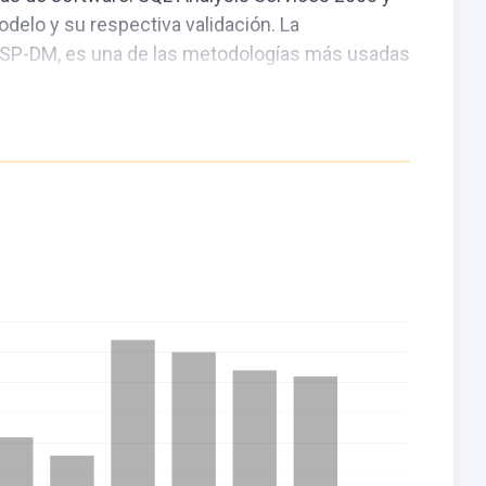
odelo y su respectiva validación. La
RISP-DM, es una de las metodologías más usadas
 backpropagation nos ha permitió distinguir las
; y así pronosticar el nivel de morosidad del