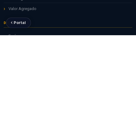
Valor Agregado
Portal
DIRECTRICES
Envíos
Para revisores
Para editores
Para bibliotecarios
RECURSOS ÚTILES
Repositorio ALICIA
Revistas CONCYTEC
ORCID para investigadores
CTI Vitae — RENACYT