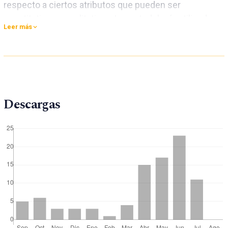
respecto a ciertos atributos que pueden ser
cuantitativas o cualitativas. La metodología utilizada
Leer más
fue CRISP-DM, que es un estándar para proyectos de
minería de datos, consta de las siguientes 6 fases, la
comprensión del negoción, la comprensión de los
datos, la preparación de datos, el modelado, la
evaluación e la implementación. Con la aplicación del
Descargas
algoritmo de inteligencia artificial se ha determinado,
que el perfil de un alumno moroso tiene las siguientes
características, el alumno que no trabaja, el ingreso
bruto del apoderado varía entre S/850.00 y S/1,569.00,
tiene hermanos estudiando en la misma universidad y
está cursando el tercer año de su carrera.